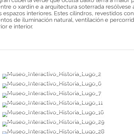
an cuberta verde que oculta baixo terra a maior 
ntre o xardín e a arquitectura soterrada resólvese a
s espazos interiores. Estes cilindros, revestidos co
 de iluminación natural, ventilación e percorrido
r e interior.