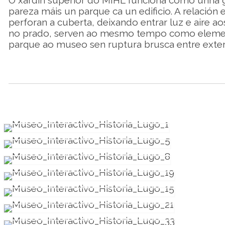
O xardín superior do MIHL funciona como unha gr
pareza máis un parque ca un edificio. A relación e
perforan a cuberta, deixando entrar luz e aire ao
no prado, serven ao mesmo tempo como elementos
parque ao museo sen ruptura brusca entre exterio