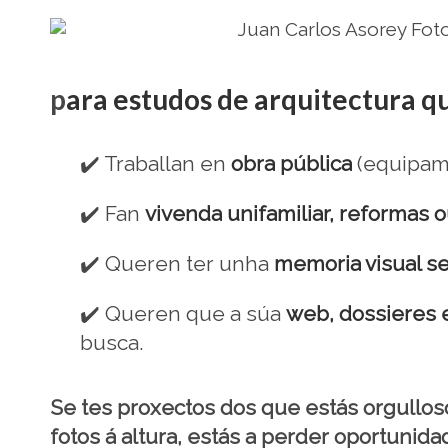
p
ara estudos de arquitectura q
✔️ Traballan en
obra pública
(equipame
✔️ Fan
vivenda unifamiliar, reformas o
✔️ Queren ter unha
memoria visual se
✔️ Queren que a súa
web, dossieres 
busca.
Se tes proxectos dos que estás orgullos
fotos á altura, estás a perder oportunida