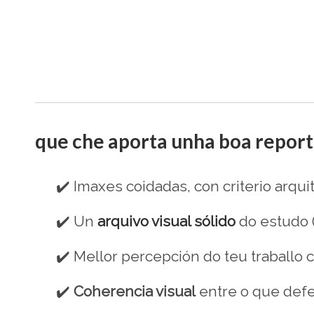
que che aporta unha boa report
✔️ I
maxes coidadas, con criterio arquit
✔️
Un
arquivo visual sólido
do estudo (
✔️
Mellor percepción do teu traballo
✔️
Coherencia visual
entre o que defe