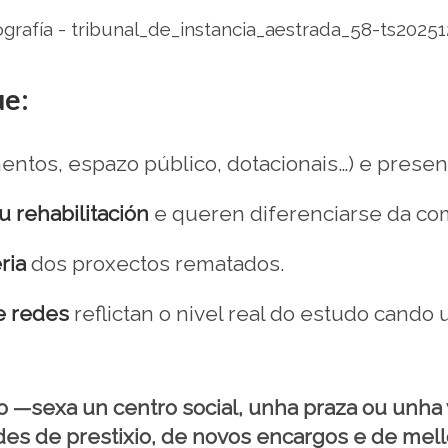
ue:
ntos, espazo público, dotacionais…) e present
u rehabilitación
e queren diferenciarse da com
ria
dos proxectos rematados.
e redes
reflictan o nivel real do estudo cando 
o —sexa un centro social, unha praza ou unha 
des de prestixio, de novos encargos e de mello