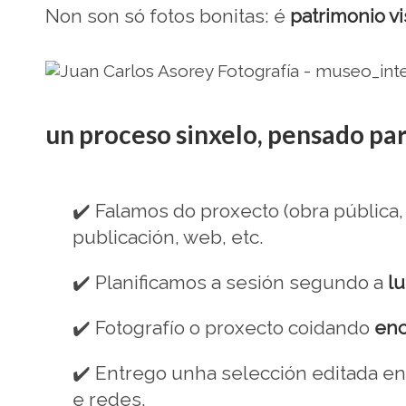
Non son só fotos bonitas: é
patrimonio v
un proceso sinxelo, pensado pa
✔️
Falamos do proxecto (obra pública,
publicación, web, etc.
✔️
Planificamos a sesión segundo a
lu
✔️
Fotografío o proxecto coidando
enc
✔️
Entrego unha selección editada e
e redes.